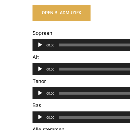
OPEN BLADMUZIEK
Sopraan
Audiospeler
00:00
Alt
Audiospeler
00:00
Tenor
Audiospeler
00:00
Bas
Audiospeler
00:00
Alle stemmen